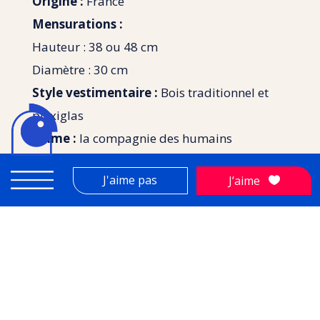
Origine :
France
Mensurations :
Hauteur : 38 ou 48 cm
Diamètre : 30 cm
Style vestimentaire :
Bois traditionnel et
plexiglas
J’aime :
la compagnie des humains
Je n’aime pas :
les épinards
J'aime pas
J’aime
