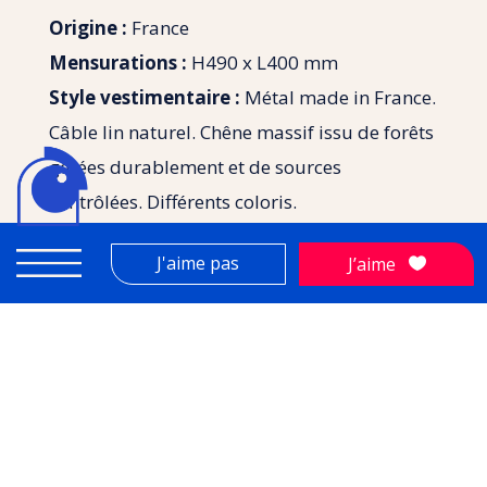
Origine :
France
Mensurations :
H490 x L400 mm
Style vestimentaire :
Métal made in France.
Câble lin naturel. Chêne massif issu de forêts
gérées durablement et de sources
contrôlées. Différents coloris.
J’aime :
J'aime pas
J’aime

Je n’aime pas :