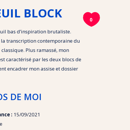
UIL BLOCK

0
uil bas d’inspiration brutaliste.
 la transcription contemporaine du
e classique. Plus ramassé, mon
est caractérisé par les deux blocs de
nent encadrer mon assise et dossier
OS DE MOI
ance :
15/09/2021
e