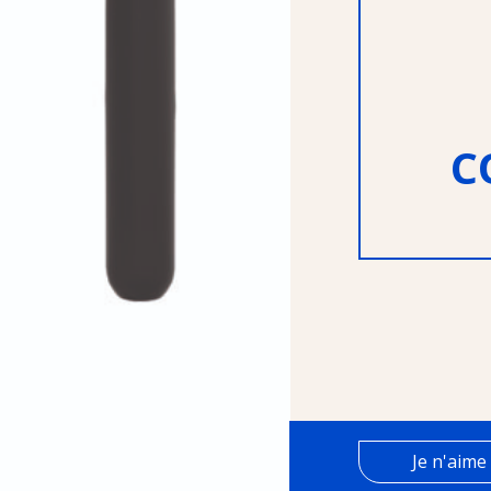
C
Je n'aime