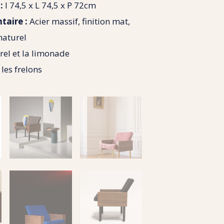
:
l 74,5 x L 74,5 x P 72cm
taire :
Acier massif, finition mat,
naturel
rel et la limonade
les frelons