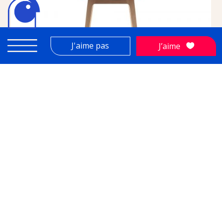
J'aime pas
J’aime
