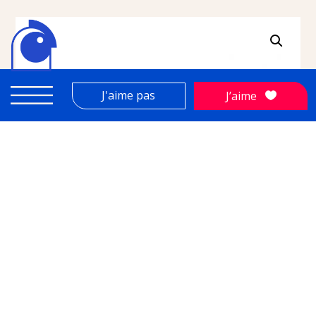
J'aime pas
J’aime
