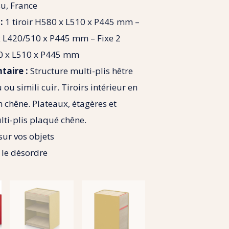
su, France
:
1 tiroir H580 x L510 x P445 mm –
 x L420/510 x P445 mm – Fixe 2
0 x L510 x P445 mm
taire :
Structure multi-plis hêtre
 ou simili cuir. Tiroirs intérieur en
n chêne. Plateaux, étagères et
lti-plis plaqué chêne.
 sur vos objets
le désordre