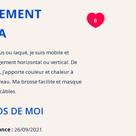
EMENT

0
A
us ou laqué, je suis mobile et
ement horizontal ou vertical. De
e, j’apporte couleur et chaleur à
reau. Ma brosse facilite et masque
câbles.
OS DE MOI
ance :
26/09/2021