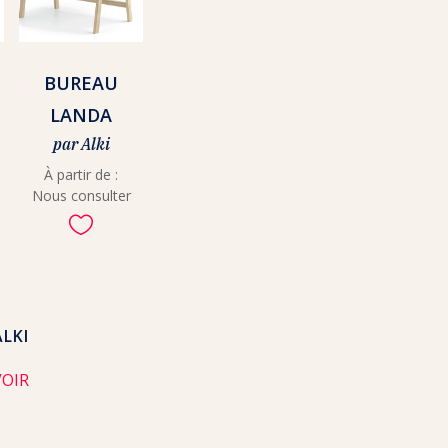
BUREAU
LANDA
par Alki
À partir de :
Nous consulter

ALKI
VOIR