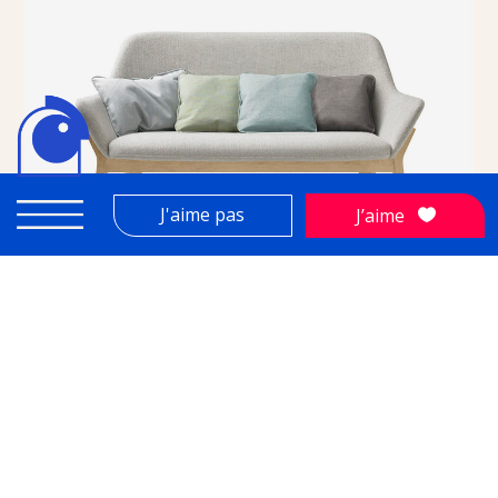
J'aime pas
J’aime
