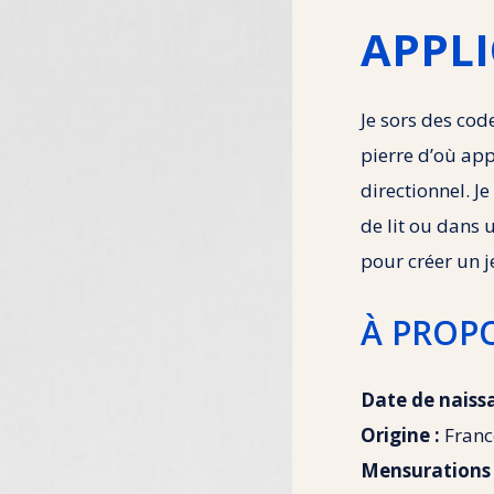
APPL
Je sors des cod
pierre d’où ap
directionnel. J
de lit ou dans
pour créer un 
À PROP
Date de naiss
Origine :
Franc
Mensurations