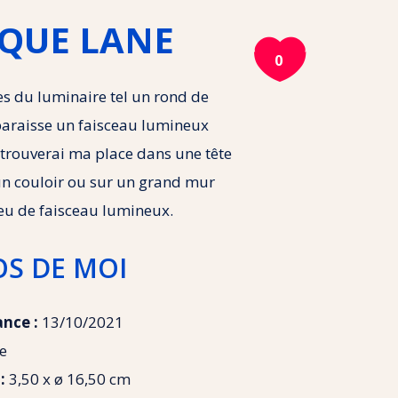
IQUE LANE

0
es du luminaire tel un rond de
paraisse un faisceau lumineux
e trouverai ma place dans une tête
 un couloir ou sur un grand mur
jeu de faisceau lumineux.
OS DE MOI
ance :
13/10/2021
e
 :
3,50 x ø 16,50 cm